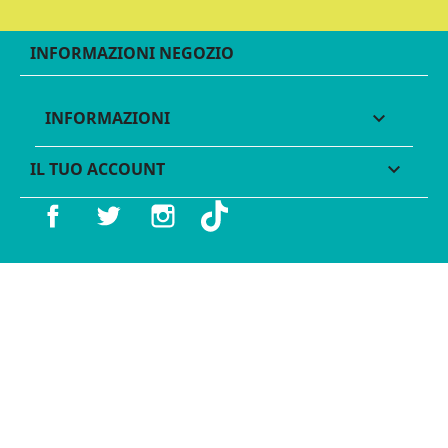
INFORMAZIONI NEGOZIO
INFORMAZIONI

IL TUO ACCOUNT

Facebook
Twitter
Instagram
TikTok
© 2016 - 2026 Legames - P.IVA 11539370012 - Tutti i diritti
riservati - Made with ♥︎ by
GeKo-Digital