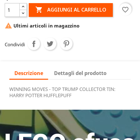

favorite_border
AGGIUNGI AL CARRELLO

Ultimi articoli in magazzino
Condividi
Descrizione
Dettagli del prodotto
WINNING MOVES - TOP TRUMP COLLECTOR TIN:
HARRY POTTER HUFFLEPUFF