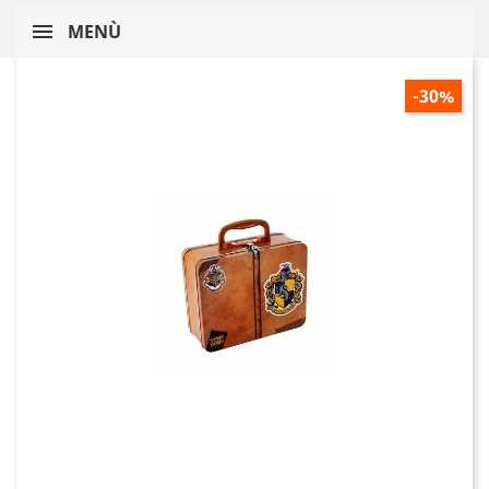
MENÙ
-30%