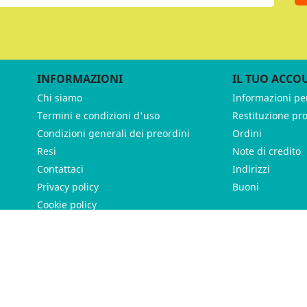
INFORMAZIONI
IL TUO ACCO
Chi siamo
Informazioni pe
Termini e condizioni d'uso
Restituzione pr
Condizioni generali dei preordini
Ordini
Resi
Note di credito
Contattaci
Indirizzi
Privacy policy
Buoni
Cookie policy
ames - P.IVA 11539370012 - Tutti i diritti riservati - Made with