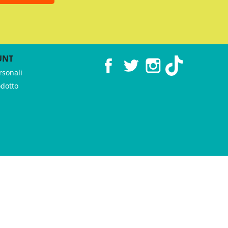
UNT
Facebook
Twitter
Instagram
TikTok
rsonali
odotto
 ♥︎ by
GeKo-Digital