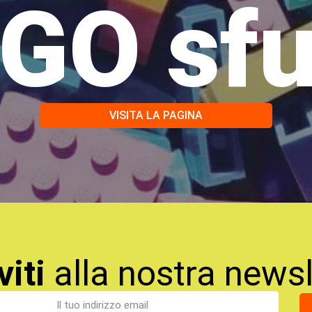
GO sf
VISITA LA PAGINA
viti
alla nostra newsl