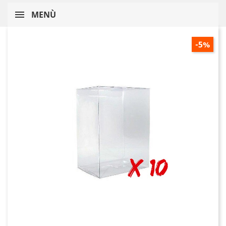
MENÙ
-5%