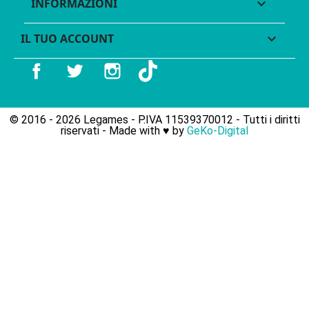
INFORMAZIONI

IL TUO ACCOUNT

Facebook
Twitter
Instagram
TikTok
© 2016 - 2026 Legames - P.IVA 11539370012 - Tutti i diritti
riservati - Made with ♥︎ by
GeKo-Digital