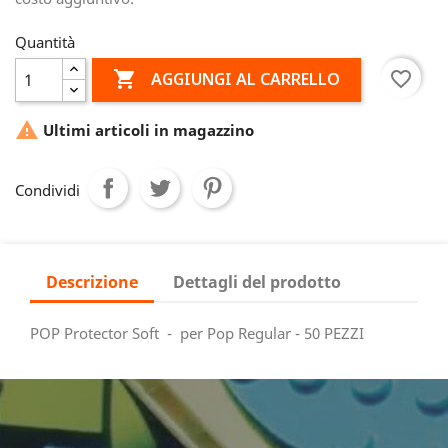
Quantità

favorite_border
AGGIUNGI AL CARRELLO

Ultimi articoli in magazzino
Condividi
Descrizione
Dettagli del prodotto
POP Protector Soft - per Pop Regular - 50 PEZZI