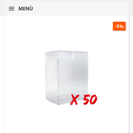
MENÙ
-5%