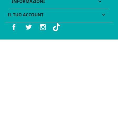
INFORMAZIONI

IL TUO ACCOUNT

Facebook
Twitter
Instagram
TikTok
© 2016 - 2026 Legames - P.IVA 11539370012 - Tutti i diritti
riservati - Made with ♥︎ by
GeKo-Digital