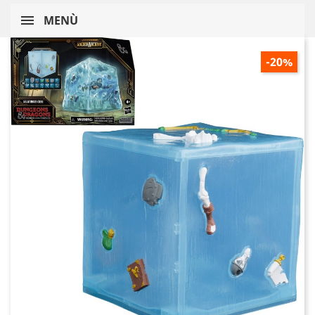
MENÙ
-20%