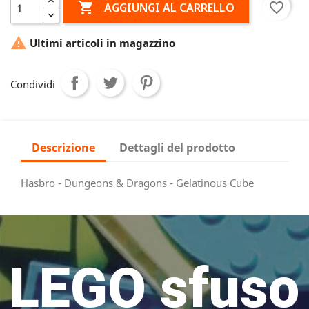

favorite_border
AGGIUNGI AL CARRELLO

Ultimi articoli in magazzino
Condividi
Descrizione
Dettagli del prodotto
Hasbro - Dungeons & Dragons - Gelatinous Cube
LEGO sfuso