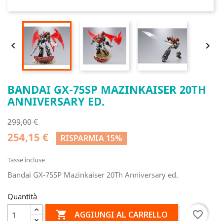


BANDAI GX-75SP MAZINKAISER 20TH
ANNIVERSARY ED.
299,00 €
254,15 €
RISPARMIA 15%
Tasse incluse
Bandai GX-75SP Mazinkaiser 20Th Anniversary ed.
Quantità

favorite_border
AGGIUNGI AL CARRELLO