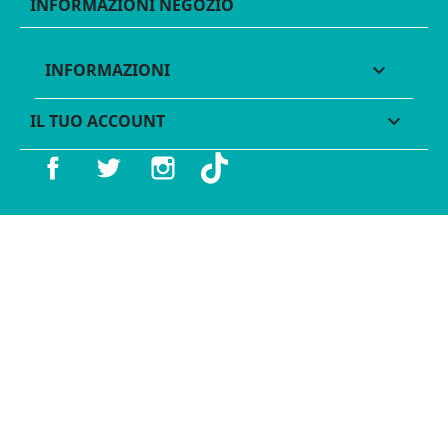
INFORMAZIONI NEGOZIO
INFORMAZIONI

IL TUO ACCOUNT

Facebook
Twitter
Instagram
TikTok
© 2016 - 2026 Legames - P.IVA 11539370012 - Tutti i diritti
riservati - Made with ♥︎ by
GeKo-Digital