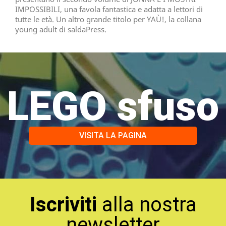
IMPOSSIBILI, una favola fantastica e adatta a lettori di
tutte le età. Un altro grande titolo per YAÙ!, la collana
young adult di saldaPress.
LEGO sfuso
VISITA LA PAGINA
Iscriviti
alla nostra
newsletter