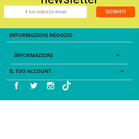
ISCRIVITI
INFORMAZIONI NEGOZIO
INFORMAZIONI

IL TUO ACCOUNT

Facebook
Twitter
Instagram
TikTok
© 2016 - 2026 Legames - P.IVA 11539370012 - Tutti i diritti
riservati - Made with ♥︎ by
GeKo-Digital