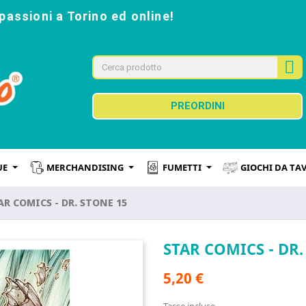
passioni a Torino ed online!
PREORDINI
UE
MERCHANDISING
FUMETTI
GIOCHI DA TA
AR COMICS - DR. STONE 15
STAR COMICS - DR.
5,20 €
Tasse incluse