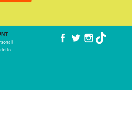
UNT
Facebook
Twitter
Instagram
TikTok
rsonali
odotto
 ♥︎ by
GeKo-Digital