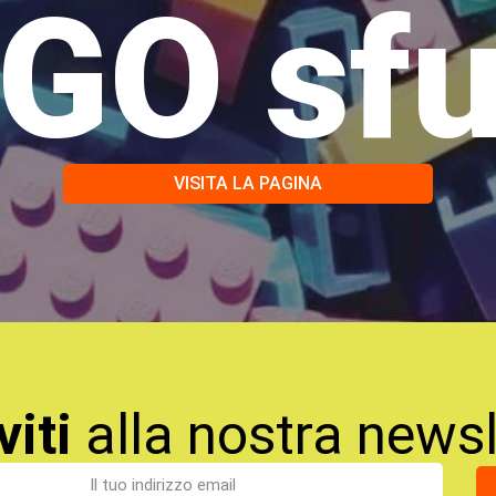
GO sf
VISITA LA PAGINA
viti
alla nostra newsl