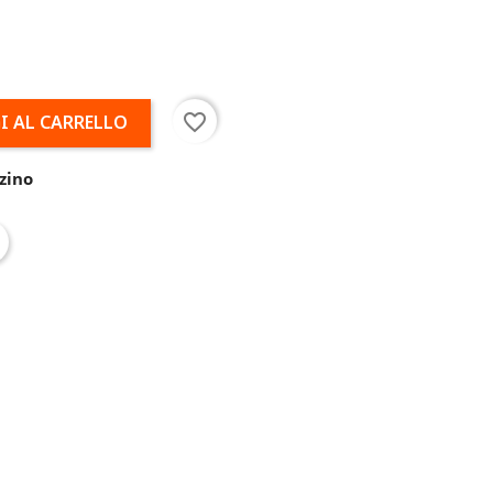
favorite_border
I AL CARRELLO
zino