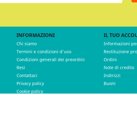
INFORMAZIONI
IL TUO ACCO
Chi siamo
Informazioni pe
Termini e condizioni d'uso
Restituzione pr
Condizioni generali dei preordini
Ordini
Resi
Note di credito
Contattaci
Indirizzi
Privacy policy
Buoni
Cookie policy
ames - P.IVA 11539370012 - Tutti i diritti riservati - Made with