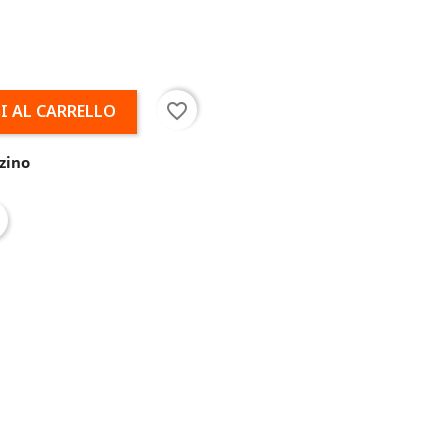
favorite_border
I AL CARRELLO
zino