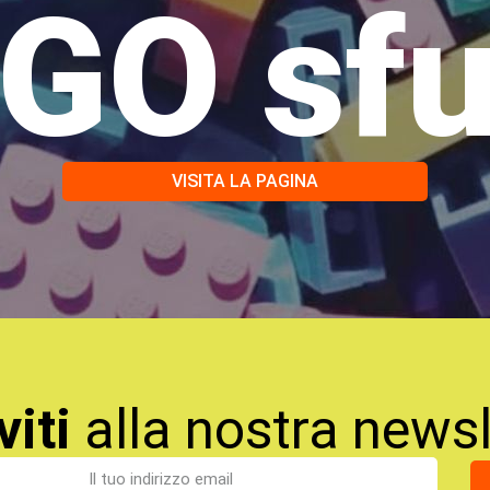
GO sf
VISITA LA PAGINA
viti
alla nostra newsl