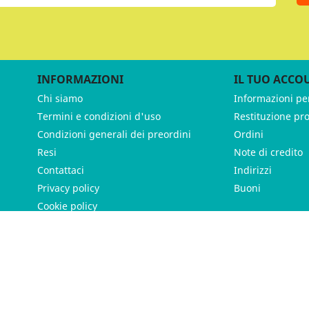
INFORMAZIONI
IL TUO ACCO
Chi siamo
Informazioni pe
Termini e condizioni d'uso
Restituzione pr
Condizioni generali dei preordini
Ordini
Resi
Note di credito
Contattaci
Indirizzi
Privacy policy
Buoni
Cookie policy
ames - P.IVA 11539370012 - Tutti i diritti riservati - Made with