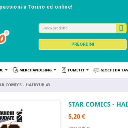
passioni a Torino ed online!
PREORDINI
UE
MERCHANDISING
FUMETTI
GIOCHI DA TA
AR COMICS - HAIKYU!! 43
STAR COMICS - HAI
5,20 €
Tasse incluse