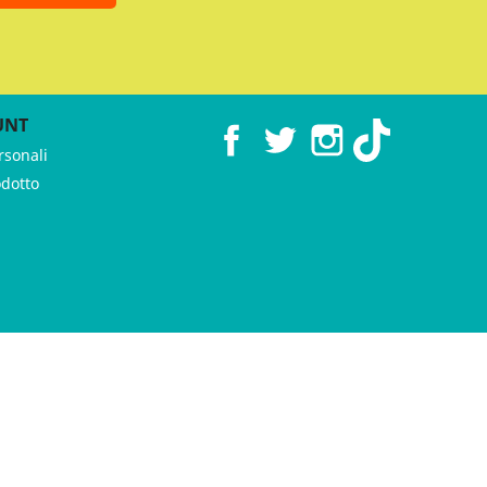
UNT
Facebook
Twitter
Instagram
TikTok
rsonali
odotto
 ♥︎ by
GeKo-Digital