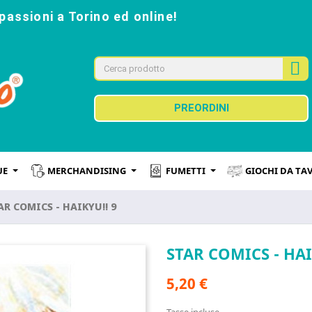
passioni a Torino ed online!
PREORDINI
UE
MERCHANDISING
FUMETTI
GIOCHI DA TA
AR COMICS - HAIKYU!! 9
STAR COMICS - HAI
5,20 €
Tasse incluse