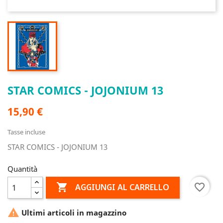
STAR COMICS - JOJONIUM 13
15,90 €
Tasse incluse
STAR COMICS - JOJONIUM 13
Quantità

favorite_border
AGGIUNGI AL CARRELLO

Ultimi articoli in magazzino