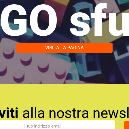
GO sf
VISITA LA PAGINA
viti
alla nostra newsl