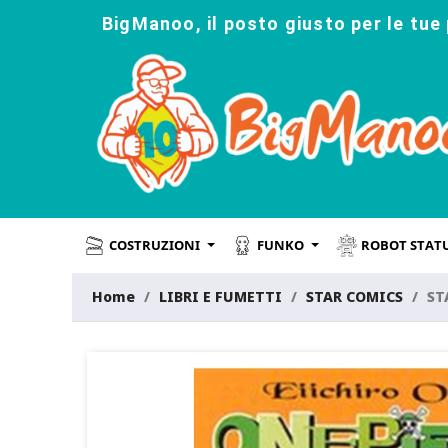
BigManoo, il posto giusto per le tue 
COSTRUZIONI
FUNKO
ROBOT STAT
Home
LIBRI E FUMETTI
STAR COMICS
ST