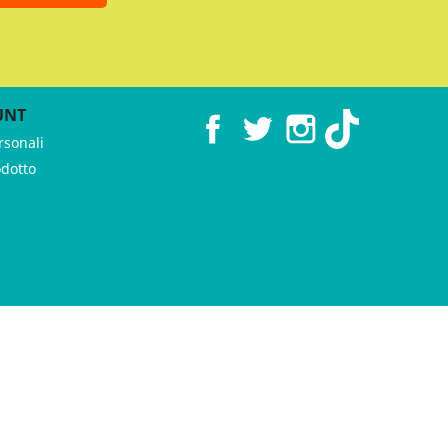
UNT
Facebook
Twitter
Instagram
TikTok
rsonali
odotto
 ♥︎ by
GeKo-Digital