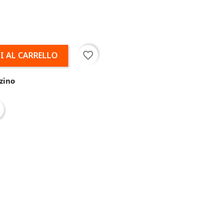
favorite_border
I AL CARRELLO
zino