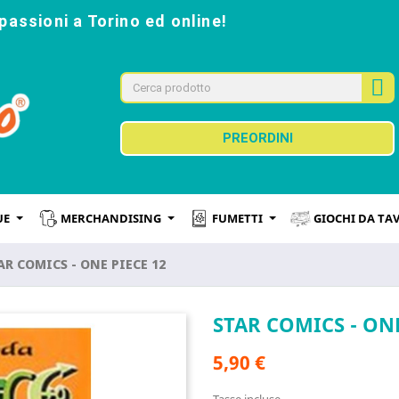
passioni a Torino ed online!
PREORDINI
UE
MERCHANDISING
FUMETTI
GIOCHI DA TA
AR COMICS - ONE PIECE 12
STAR COMICS - ONE
5,90 €
Tasse incluse