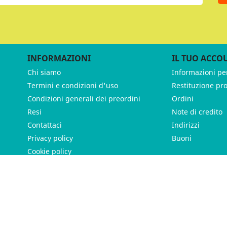
INFORMAZIONI
IL TUO ACCO
Chi siamo
Informazioni pe
Termini e condizioni d'uso
Restituzione pr
Condizioni generali dei preordini
Ordini
Resi
Note di credito
Contattaci
Indirizzi
Privacy policy
Buoni
Cookie policy
ames - P.IVA 11539370012 - Tutti i diritti riservati - Made with