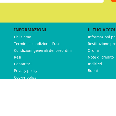
INFORMAZIONI
IL TUO ACCO
Chi siamo
Informazioni pe
Termini e condizioni d'uso
Restituzione pr
Condizioni generali dei preordini
Ordini
Resi
Note di credito
Contattaci
Indirizzi
Privacy policy
Buoni
Cookie policy
ames - P.IVA 11539370012 - Tutti i diritti riservati - Made with