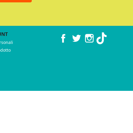
UNT
Facebook
Twitter
Instagram
TikTok
rsonali
odotto
 ♥︎ by
GeKo-Digital