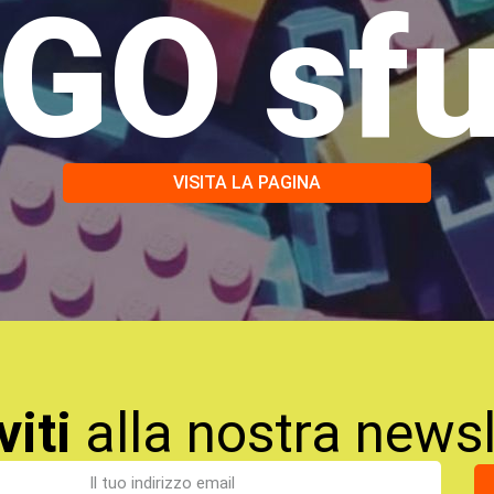
GO sf
VISITA LA PAGINA
viti
alla nostra newsl