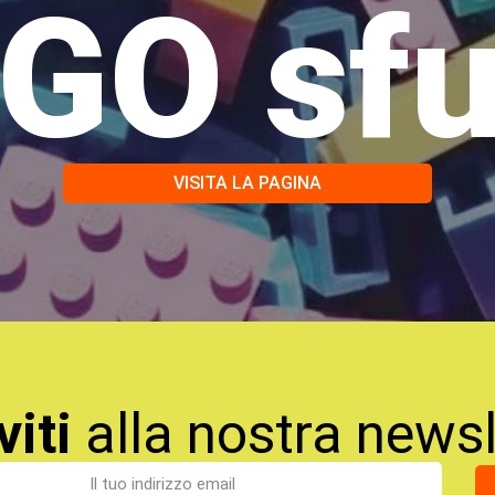
GO sf
VISITA LA PAGINA
viti
alla nostra newsl