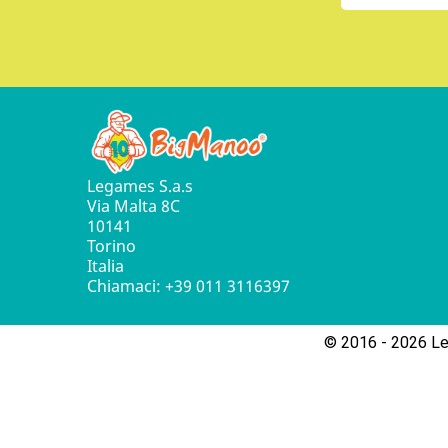
Legames S.a.s
Via Malta 8C
10141
Torino
Italia
Chiamaci:
+39 011 3116397
© 2016 - 2026 Leg