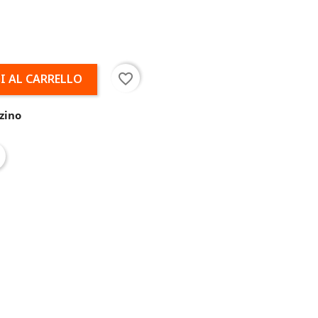
favorite_border
I AL CARRELLO
zino