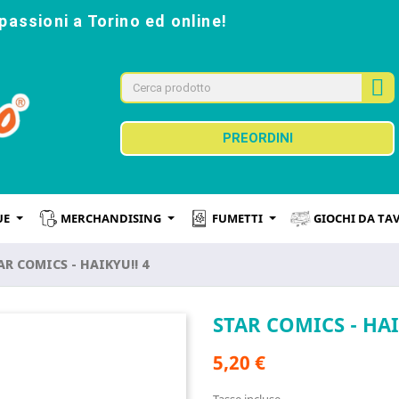
passioni a Torino ed online!
PREORDINI
UE
MERCHANDISING
FUMETTI
GIOCHI DA TA
AR COMICS - HAIKYU!! 4
STAR COMICS - HAI
5,20 €
Tasse incluse