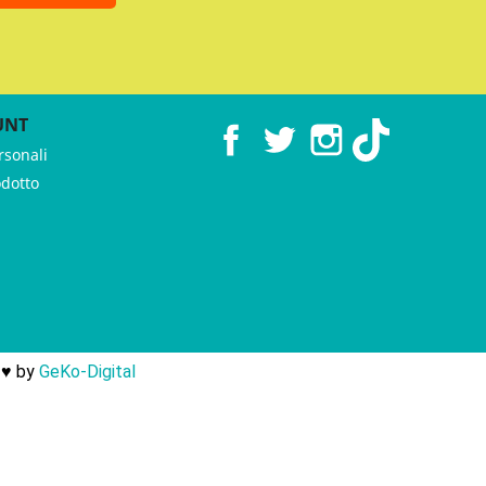
UNT
Facebook
Twitter
Instagram
TikTok
rsonali
odotto
 ♥︎ by
GeKo-Digital