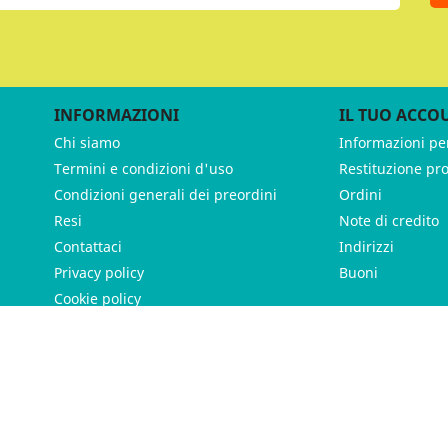
INFORMAZIONI
IL TUO ACCO
Chi siamo
Informazioni pe
Termini e condizioni d'uso
Restituzione pr
Condizioni generali dei preordini
Ordini
Resi
Note di credito
Contattaci
Indirizzi
Privacy policy
Buoni
Cookie policy
ames - P.IVA 11539370012 - Tutti i diritti riservati - Made with