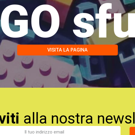
GO sf
VISITA LA PAGINA
viti
alla nostra newsl