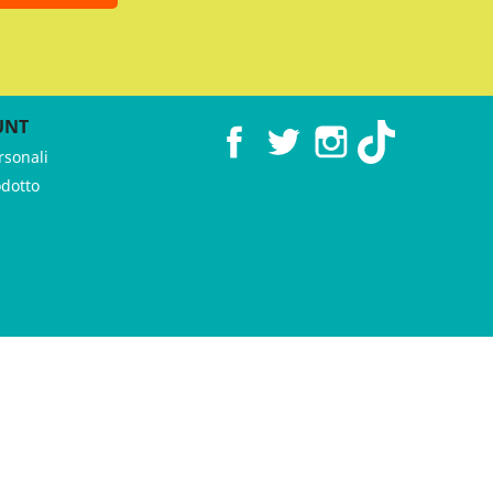
UNT
Facebook
Twitter
Instagram
TikTok
rsonali
odotto
 ♥︎ by
GeKo-Digital