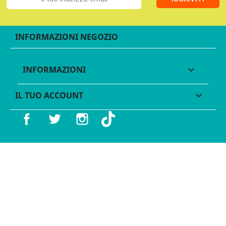
INFORMAZIONI NEGOZIO
INFORMAZIONI

IL TUO ACCOUNT

Facebook
Twitter
Instagram
TikTok
© 2016 - 2026 Legames - P.IVA 11539370012 - Tutti i diritti
riservati - Made with ♥︎ by
GeKo-Digital