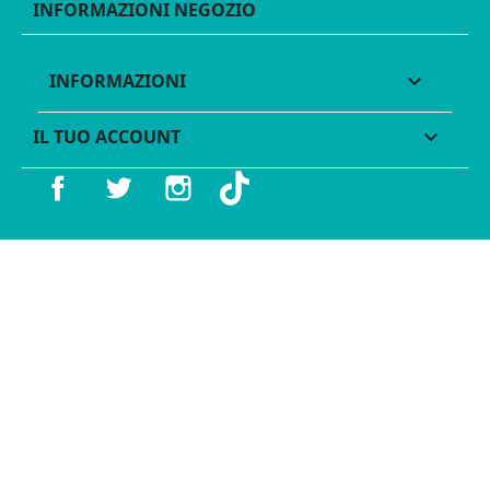
INFORMAZIONI NEGOZIO
INFORMAZIONI

IL TUO ACCOUNT

Facebook
Twitter
Instagram
TikTok
© 2016 - 2026 Legames - P.IVA 11539370012 - Tutti i diritti
riservati - Made with ♥︎ by
GeKo-Digital