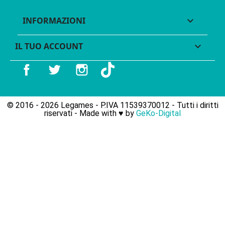
INFORMAZIONI

IL TUO ACCOUNT

Facebook
Twitter
Instagram
TikTok
© 2016 - 2026 Legames - P.IVA 11539370012 - Tutti i diritti
riservati - Made with ♥︎ by
GeKo-Digital