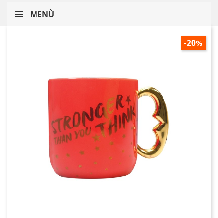
MENÙ
-20%