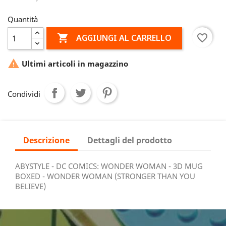
Quantità

favorite_border
AGGIUNGI AL CARRELLO

Ultimi articoli in magazzino
Condividi
Descrizione
Dettagli del prodotto
ABYSTYLE - DC COMICS: WONDER WOMAN - 3D MUG
BOXED - WONDER WOMAN (STRONGER THAN YOU
BELIEVE)