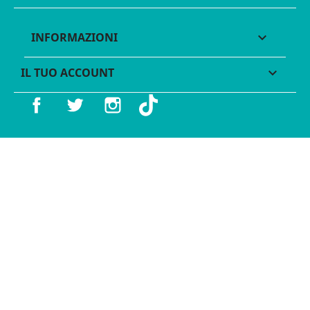
INFORMAZIONI

IL TUO ACCOUNT

Facebook
Twitter
Instagram
TikTok
© 2016 - 2026 Legames - P.IVA 11539370012 - Tutti i diritti
riservati - Made with ♥︎ by
GeKo-Digital