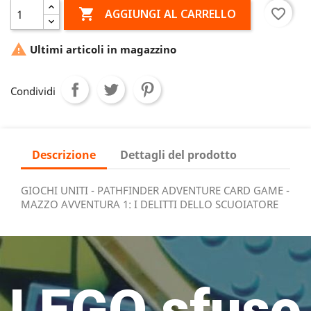

favorite_border
AGGIUNGI AL CARRELLO

Ultimi articoli in magazzino
Condividi
Descrizione
Dettagli del prodotto
GIOCHI UNITI - PATHFINDER ADVENTURE CARD GAME -
MAZZO AVVENTURA 1: I DELITTI DELLO SCUOIATORE
LEGO sfuso