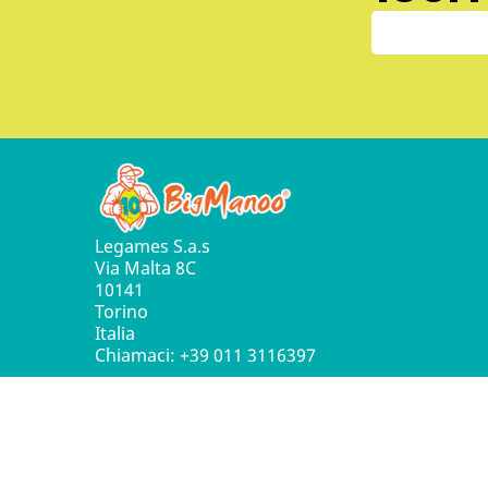
Legames S.a.s
Via Malta 8C
10141
Torino
Italia
Chiamaci:
+39 011 3116397
© 2016 - 2026 Leg