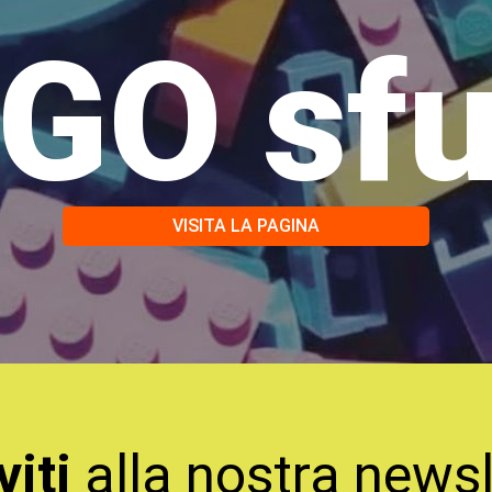
GO sf
VISITA LA PAGINA
viti
alla nostra newsl