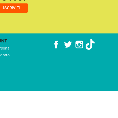
ISCRIVITI
UNT
Facebook
Twitter
Instagram
TikTok
rsonali
odotto
 ♥︎ by
GeKo-Digital