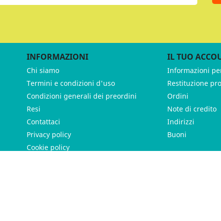
INFORMAZIONI
IL TUO ACCO
Chi siamo
Informazioni pe
Termini e condizioni d'uso
Restituzione pr
Condizioni generali dei preordini
Ordini
Resi
Note di credito
Contattaci
Indirizzi
Privacy policy
Buoni
Cookie policy
ames - P.IVA 11539370012 - Tutti i diritti riservati - Made with