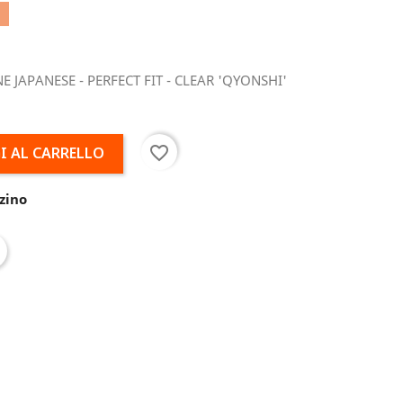
E JAPANESE - PERFECT FIT - CLEAR 'QYONSHI'
favorite_border
I AL CARRELLO
zino