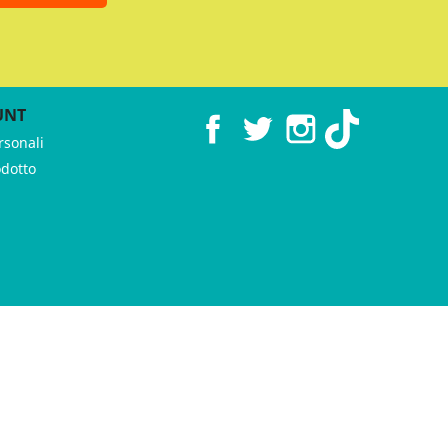
UNT
Facebook
Twitter
Instagram
TikTok
rsonali
odotto
 ♥︎ by
GeKo-Digital