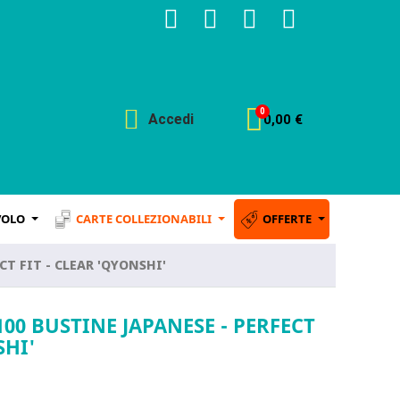
Accedi
0,00 €
VOLO
CARTE COLLEZIONABILI
OFFERTE
CT FIT - CLEAR 'QYONSHI'
00 BUSTINE JAPANESE - PERFECT
SHI'