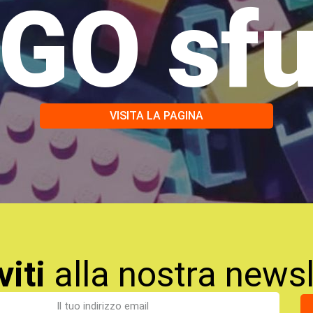
GO sf
VISITA LA PAGINA
viti
alla nostra newsl