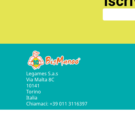
Iscri
Legames S.a.s
Via Malta 8C
10141
Torino
Italia
Chiamaci:
+39 011 3116397
© 2016 - 2026 Leg