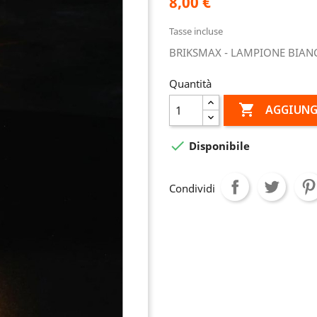
8,00 €
Tasse incluse
BRIKSMAX - LAMPIONE BIANC
Quantità

AGGIUNG

Disponibile
Condividi