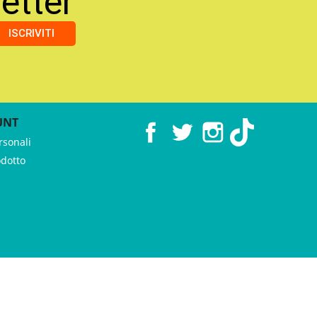
etter
ISCRIVITI
UNT
Facebook
Twitter
Instagram
TikTok
rsonali
odotto
 ♥︎ by
GeKo-Digital