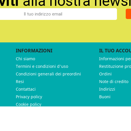
viti
alla nostra newsl
INFORMAZIONI
IL TUO ACCO
Chi siamo
Informazioni pe
Termini e condizioni d'uso
Restituzione pr
Condizioni generali dei preordini
Ordini
Resi
Note di credito
Contattaci
Indirizzi
Privacy policy
Buoni
Cookie policy
ames - P.IVA 11539370012 - Tutti i diritti riservati - Made with