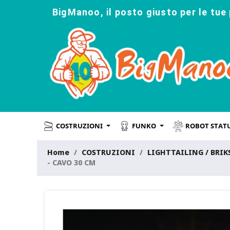
BigManoo, il posto giusto per le tue 
COSTRUZIONI
FUNKO
ROBOT STAT
Home
COSTRUZIONI
LIGHTTAILING / BRI
- CAVO 30 CM