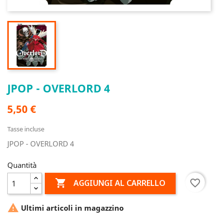
JPOP - OVERLORD 4
5,50 €
Tasse incluse
JPOP - OVERLORD 4
Quantità

favorite_border
AGGIUNGI AL CARRELLO

Ultimi articoli in magazzino