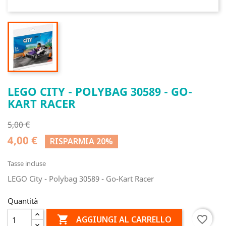
LEGO CITY - POLYBAG 30589 - GO-
KART RACER
5,00 €
4,00 €
RISPARMIA 20%
Tasse incluse
LEGO City - Polybag 30589 - Go-Kart Racer
Quantità

favorite_border
AGGIUNGI AL CARRELLO