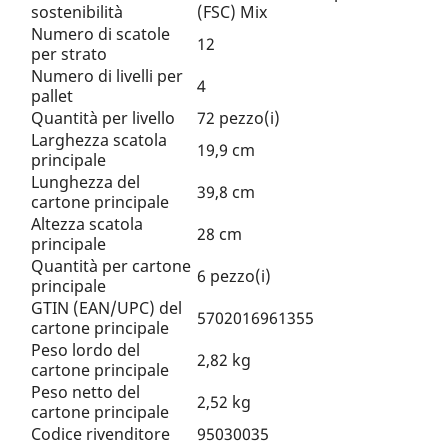
sostenibilità
(FSC) Mix
Numero di scatole
12
per strato
Numero di livelli per
4
pallet
Quantità per livello
72 pezzo(i)
Larghezza scatola
19,9 cm
principale
Lunghezza del
39,8 cm
cartone principale
Altezza scatola
28 cm
principale
Quantità per cartone
6 pezzo(i)
principale
GTIN (EAN/UPC) del
5702016961355
cartone principale
Peso lordo del
2,82 kg
cartone principale
Peso netto del
2,52 kg
cartone principale
Codice rivenditore
95030035