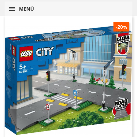
MENÙ
-20%