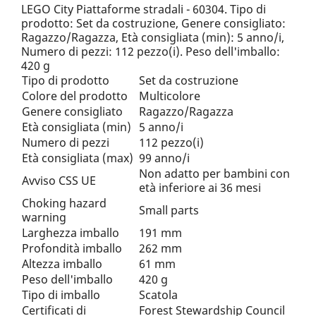
LEGO City Piattaforme stradali - 60304. Tipo di
prodotto: Set da costruzione, Genere consigliato:
Ragazzo/Ragazza, Età consigliata (min): 5 anno/i,
Numero di pezzi: 112 pezzo(i). Peso dell'imballo:
420 g
Tipo di prodotto
Set da costruzione
Colore del prodotto
Multicolore
Genere consigliato
Ragazzo/Ragazza
Età consigliata (min)
5 anno/i
Numero di pezzi
112 pezzo(i)
Età consigliata (max)
99 anno/i
Non adatto per bambini con
Avviso CSS UE
età inferiore ai 36 mesi
Choking hazard
Small parts
warning
Larghezza imballo
191 mm
Profondità imballo
262 mm
Altezza imballo
61 mm
Peso dell'imballo
420 g
Tipo di imballo
Scatola
Certificati di
Forest Stewardship Council