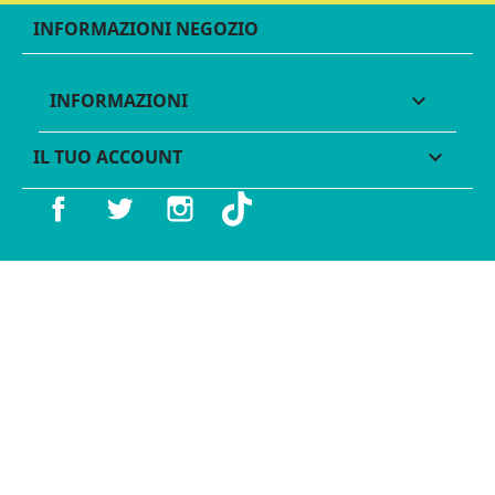
INFORMAZIONI NEGOZIO
INFORMAZIONI

IL TUO ACCOUNT

Facebook
Twitter
Instagram
TikTok
© 2016 - 2026 Legames - P.IVA 11539370012 - Tutti i diritti
riservati - Made with ♥︎ by
GeKo-Digital