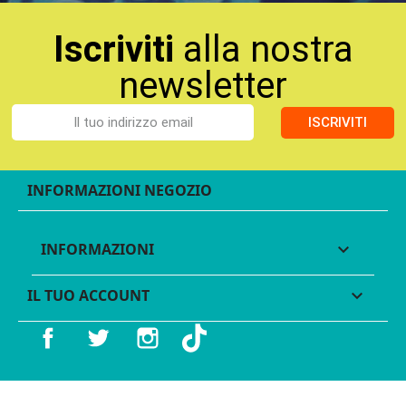
Iscriviti
alla nostra
newsletter
ISCRIVITI
INFORMAZIONI NEGOZIO
INFORMAZIONI

IL TUO ACCOUNT

Facebook
Twitter
Instagram
TikTok
© 2016 - 2026 Legames - P.IVA 11539370012 - Tutti i diritti