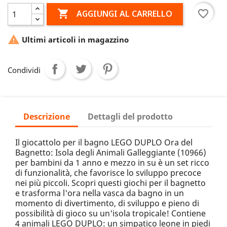

favorite_border
AGGIUNGI AL CARRELLO

Ultimi articoli in magazzino
Condividi
Descrizione
Dettagli del prodotto
Il giocattolo per il bagno LEGO DUPLO Ora del
Bagnetto: Isola degli Animali Galleggiante (10966)
per bambini da 1 anno e mezzo in su è un set ricco
di funzionalità, che favorisce lo sviluppo precoce
nei più piccoli. Scopri questi giochi per il bagnetto
e trasforma l'ora nella vasca da bagno in un
momento di divertimento, di sviluppo e pieno di
possibilità di gioco su un'isola tropicale! Contiene
4 animali LEGO DUPLO: un simpatico leone in piedi