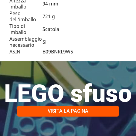
Altezza
94 mm
imballo
Peso
721 g
dell'imballo
Tipo di
Scatola
imballo
Assemblaggio
Sì
necessario
ASIN
B09BNRL9W5
LEGO sfuso
VISITA LA PAGINA