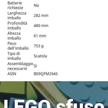
Batterie
No
richieste
Larghezza
282 mm
imballo
Profondità
480 mm
imballo
Altezza
61 mm
imballo
Peso
753 g
dell'imballo
Tipo di
Scatola
imballo
Assemblaggio
Sì
necessario
ASIN
B09QFM2945
LEGO sfuso