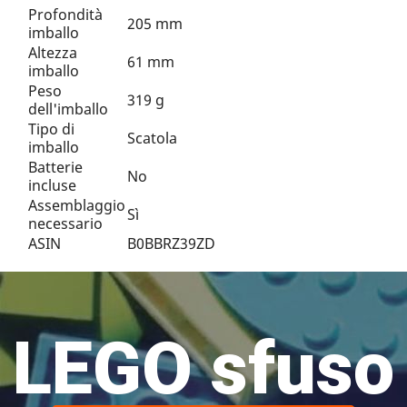
Profondità
205 mm
imballo
Altezza
61 mm
imballo
Peso
319 g
dell'imballo
Tipo di
Scatola
imballo
Batterie
No
incluse
Assemblaggio
Sì
necessario
ASIN
B0BBRZ39ZD
LEGO sfuso