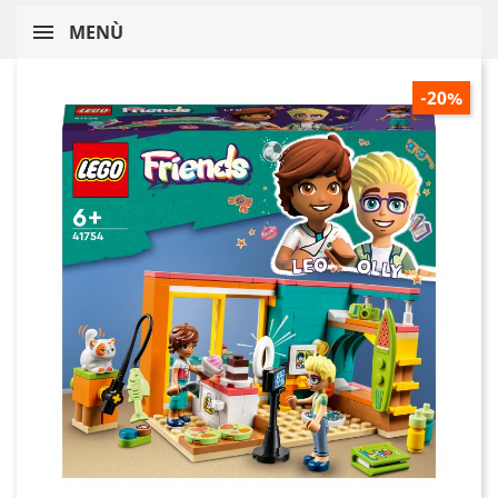
MENÙ
-20%