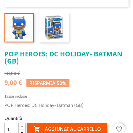
POP HEROES: DC HOLIDAY- BATMAN
(GB)
18,00 €
9,00 €
RISPARMIA 50%
Tasse incluse
POP Heroes: DC Holiday- Batman (GB)
Quantità

favorite_border
AGGIUNGI AL CARRELLO