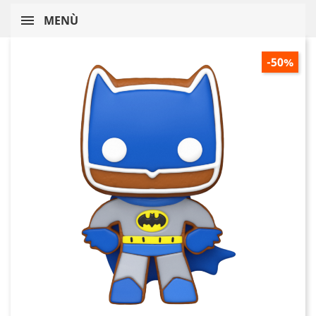
MENÙ
-50%