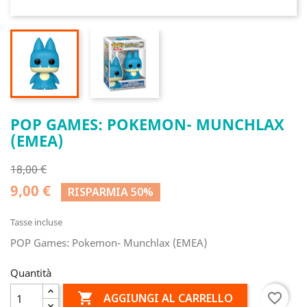
POP GAMES: POKEMON- MUNCHLAX
(EMEA)
18,00 €
9,00 €
RISPARMIA 50%
Tasse incluse
POP Games: Pokemon- Munchlax (EMEA)
Quantità

favorite_border
AGGIUNGI AL CARRELLO