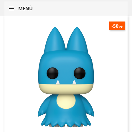
MENÙ
-50%