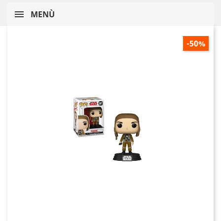
MENÙ
-50%