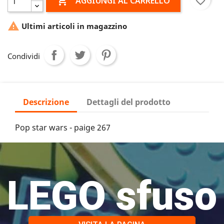

favorite_border
AGGIUNGI AL CARRELLO

Ultimi articoli in magazzino
Condividi
Descrizione
Dettagli del prodotto
Pop star wars - paige 267
LEGO sfuso