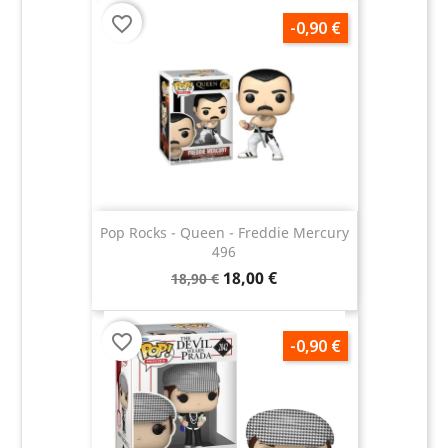
favorite_border
-0,90 €
Pop Rocks - Queen - Freddie Mercury
496
18,00 €
18,90 €
favorite_border
-0,90 €