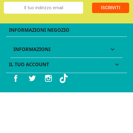
ISCRIVITI
INFORMAZIONI NEGOZIO
INFORMAZIONI

IL TUO ACCOUNT

Facebook
Twitter
Instagram
TikTok
© 2016 - 2026 Legames - P.IVA 11539370012 - Tutti i diritti
riservati - Made with ♥︎ by
GeKo-Digital