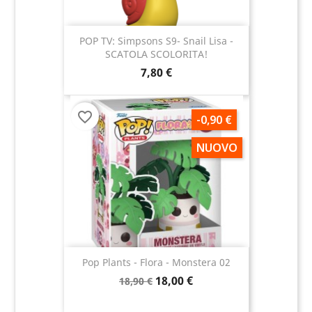
POP TV: Simpsons S9- Snail Lisa -
SCATOLA SCOLORITA!
7,80 €
favorite_border
-0,90 €
NUOVO
Pop Plants - Flora - Monstera 02
18,00 €
18,90 €