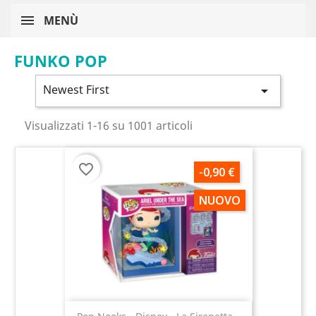
MENÙ
FUNKO POP
Newest First

Visualizzati 1-16 su 1001 articoli
favorite_border
-0,90 €
NUOVO