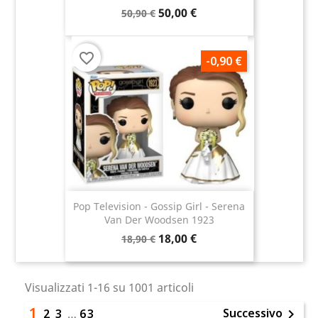
50,00 €
50,90 €
favorite_border
-0,90 €
Pop Television - Gossip Girl - Serena
Van Der Woodsen 1923
18,00 €
18,90 €
Visualizzati 1-16 su 1001 articoli
1
Successivo
2
3
…
63
