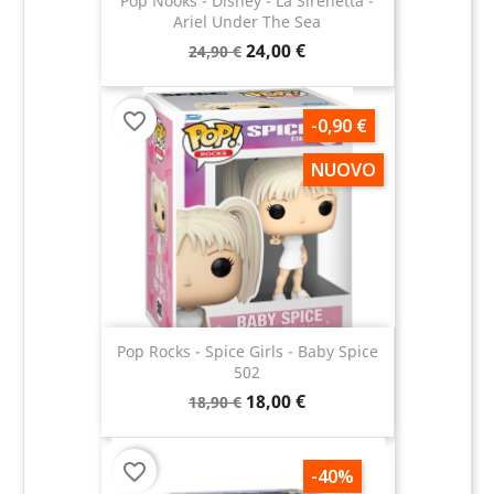
Pop Nooks - Disney - La Sirenetta -
Ariel Under The Sea
24,00 €
24,90 €
favorite_border
-0,90 €
NUOVO
Pop Rocks - Spice Girls - Baby Spice
502
18,00 €
18,90 €
favorite_border
-40%