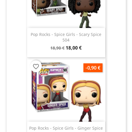
Pop Rocks - Spice Girls - Scary Spice
504
18,00 €
18,90 €
favorite_border
-0,90 €
Pop Rocks - Spice Girls - Ginger Spice