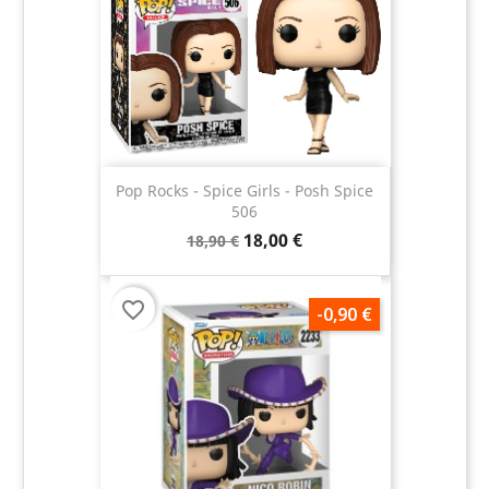
Pop Rocks - Spice Girls - Posh Spice
506
18,00 €
18,90 €
favorite_border
-0,90 €