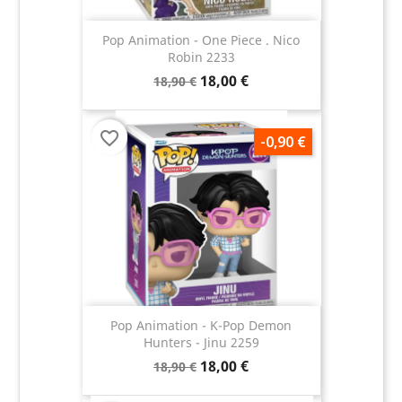
Pop Animation - One Piece . Nico
Robin 2233
18,00 €
18,90 €
favorite_border
-0,90 €
Pop Animation - K-Pop Demon
Hunters - Jinu 2259
18,00 €
18,90 €