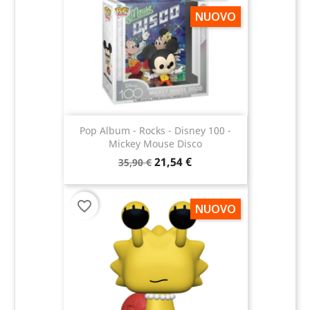
NUOVO
Pop Album - Rocks - Disney 100 -
Mickey Mouse Disco
21,54 €
35,90 €
favorite_border
NUOVO