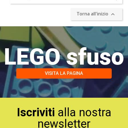
Torna all'inizio

LEGO sfuso
VISITA LA PAGINA
Iscriviti
alla nostra
newsletter