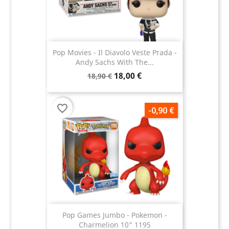
Pop Movies - Il Diavolo Veste Prada -
Andy Sachs With The...
18,00 €
18,90 €
favorite_border
-0,90 €
Pop Games Jumbo - Pokemon -
Charmelion 10" 1195