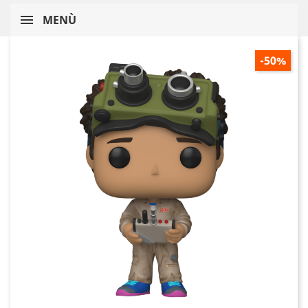
MENÙ
-50%