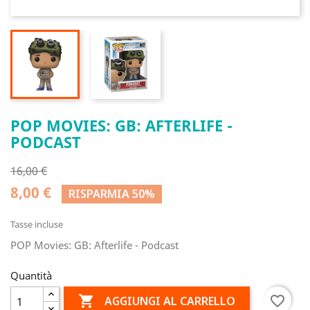
POP MOVIES: GB: AFTERLIFE -
PODCAST
16,00 €
8,00 €
RISPARMIA 50%
Tasse incluse
POP Movies: GB: Afterlife - Podcast
Quantità

favorite_border
AGGIUNGI AL CARRELLO