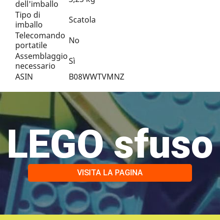
dell'imballo
Tipo di
Scatola
imballo
Telecomando
No
portatile
Assemblaggio
Sì
necessario
ASIN
B08WWTVMNZ
LEGO sfuso
VISITA LA PAGINA