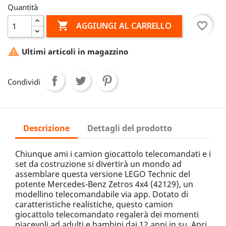
Quantità

favorite_border
AGGIUNGI AL CARRELLO

Ultimi articoli in magazzino
Condividi
Descrizione
Dettagli del prodotto
Chiunque ami i camion giocattolo telecomandati e i
set da costruzione si divertirà un mondo ad
assemblare questa versione LEGO Technic del
potente Mercedes-Benz Zetros 4x4 (42129), un
modellino telecomandabile via app. Dotato di
caratteristiche realistiche, questo camion
giocattolo telecomandato regalerà dei momenti
piacevoli ad adulti e bambini dai 12 anni in su. Apri