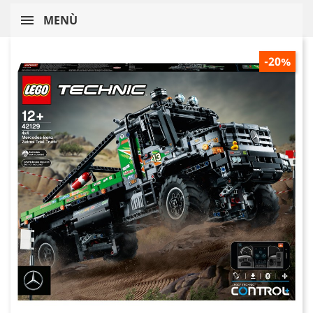
MENÙ
-20%