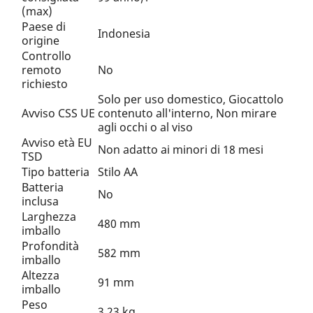
(max)
Paese di
Indonesia
origine
Controllo
remoto
No
richiesto
Solo per uso domestico, Giocattolo
Avviso CSS UE
contenuto all'interno, Non mirare
agli occhi o al viso
Avviso età EU
Non adatto ai minori di 18 mesi
TSD
Tipo batteria
Stilo AA
Batteria
No
inclusa
Larghezza
480 mm
imballo
Profondità
582 mm
imballo
Altezza
91 mm
imballo
Peso
3,23 kg