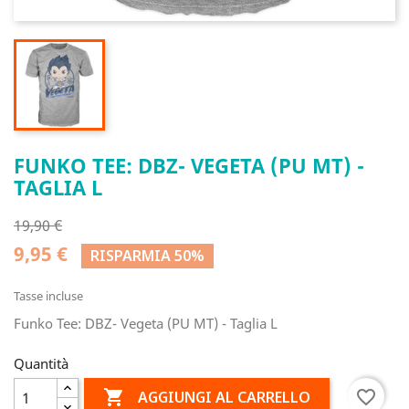
FUNKO TEE: DBZ- VEGETA (PU MT) -
TAGLIA L
19,90 €
9,95 €
RISPARMIA 50%
Tasse incluse
Funko Tee: DBZ- Vegeta (PU MT) - Taglia L
Quantità

favorite_border
AGGIUNGI AL CARRELLO