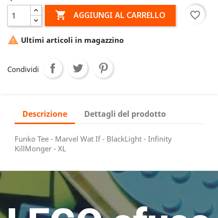

favorite_border
AGGIUNGI AL CARRELLO

Ultimi articoli in magazzino
Condividi
Descrizione
Dettagli del prodotto
Funko Tee - Marvel Wat If - BlackLight - Infinity
KillMonger - XL