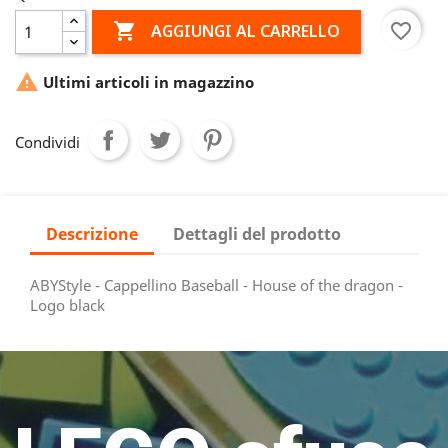

favorite_border
AGGIUNGI AL CARRELLO

Ultimi articoli in magazzino
Condividi
Descrizione
Dettagli del prodotto
ABYStyle - Cappellino Baseball - House of the dragon -
Logo black