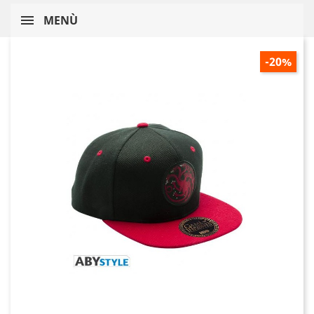
MENÙ
-20%