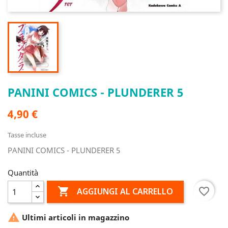
PANINI COMICS - PLUNDERER 5
4,90 €
Tasse incluse
PANINI COMICS - PLUNDERER 5
Quantità

favorite_border
AGGIUNGI AL CARRELLO

Ultimi articoli in magazzino