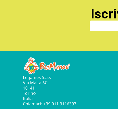
Iscri
Legames S.a.s
Via Malta 8C
10141
Torino
Italia
Chiamaci:
+39 011 3116397