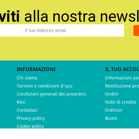
viti
alla nostra newsl
INFORMAZIONI
IL TUO ACCO
Chi siamo
Informazioni pe
Termini e condizioni d'uso
Restituzione pr
Condizioni generali dei preordini
Ordini
Resi
Note di credito
Contattaci
Indirizzi
Privacy policy
Buoni
Cookie policy