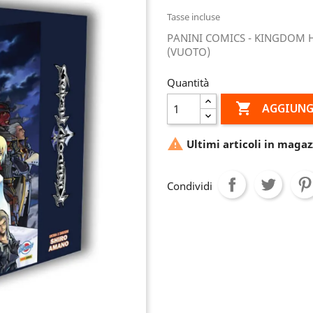
Tasse incluse
PANINI COMICS - KINGDOM HE
(VUOTO)
Quantità

AGGIUNG

Ultimi articoli in magaz
Condividi