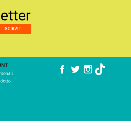
etter
ISCRIVITI
UNT
Facebook
Twitter
Instagram
TikTok
rsonali
odotto