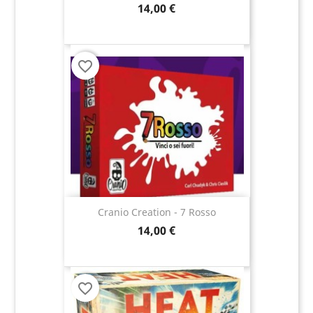
14,00 €
favorite_border
Cranio Creation - 7 Rosso
14,00 €
favorite_border