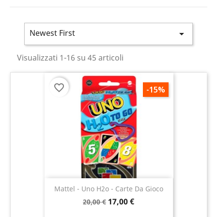
Newest First

Visualizzati 1-16 su 45 articoli
favorite_border
-15%
Mattel - Uno H2o - Carte Da Gioco
17,00 €
20,00 €