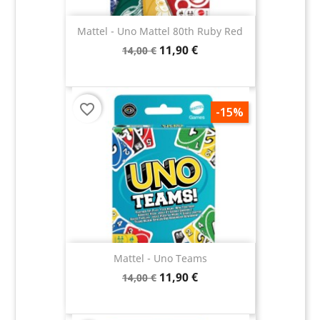
Mattel - Uno Mattel 80th Ruby Red
11,90 €
14,00 €
favorite_border
-15%
Mattel - Uno Teams
11,90 €
14,00 €