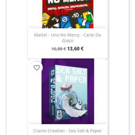
Mattel - Uno No Mercy - Carte Da
Gioco
13,60 €
16,00 €
favorite_border
Cranio Creation - Sea Salt & Paper