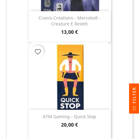
Cranio Creations - Mercoledì -
Creature E Reietti
13,00 €
favorite_border
R
F
I
L
T
E
ATM Gaming - Quick Stop
20,00 €