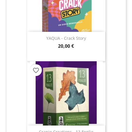
YAQUA - Crack Story
20,00 €
favorite_border
Cranio Creations - 13 Foglie