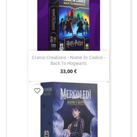
Cranio Creations - Nome In Codice -
Back To Hogwarts
33,00 €
favorite_border