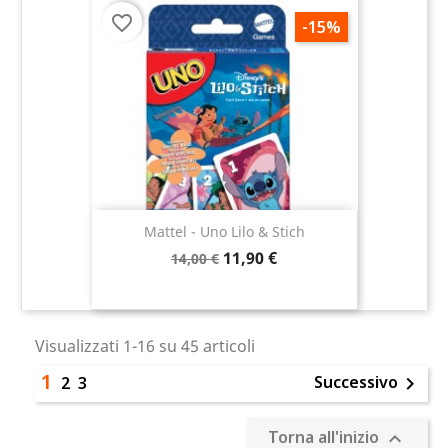
favorite_border
-15%
Mattel - Uno Lilo & Stich
11,90 €
14,00 €
Visualizzati 1-16 su 45 articoli
1
Successivo
2
3

Torna all'inizio
