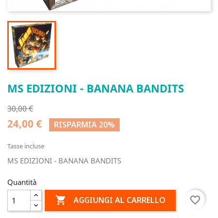
MS EDIZIONI - BANANA BANDITS
30,00 €
24,00 €
RISPARMIA 20%
Tasse incluse
MS EDIZIONI - BANANA BANDITS
Quantità

favorite_border
AGGIUNGI AL CARRELLO