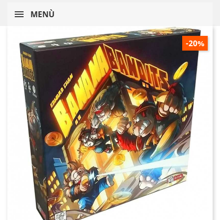
MENÙ
-20%