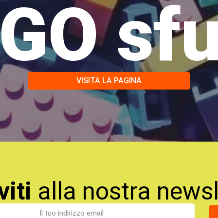
GO sf
VISITA LA PAGINA
viti
alla nostra newsl