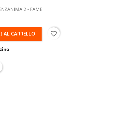
SENZANIMA 2 - FAME
favorite_border
I AL CARRELLO
zino