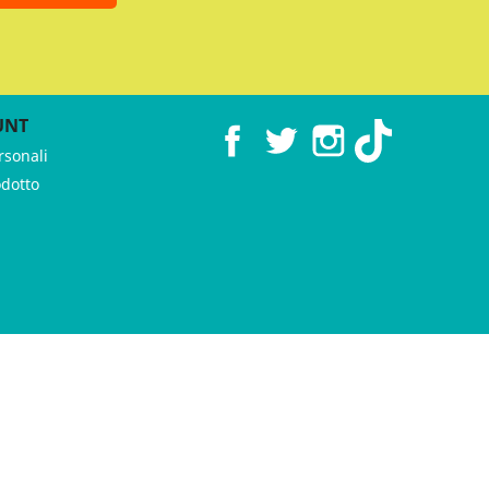
UNT
Facebook
Twitter
Instagram
TikTok
rsonali
odotto
 ♥︎ by
GeKo-Digital