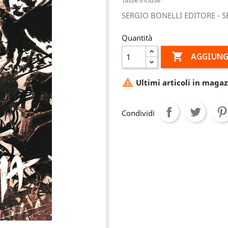
SERGIO BONELLI EDITORE - 
Quantità

AGGIUNG

Ultimi articoli in magaz
Condividi