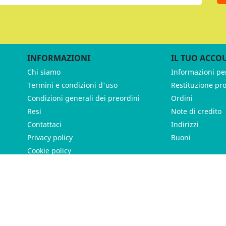
INFORMAZIONI
IL TUO ACCO
Chi siamo
Informazioni pe
Termini e condizioni d'uso
Restituzione pr
Condizioni generali dei preordini
Ordini
Resi
Note di credito
Contattaci
Indirizzi
Privacy policy
Buoni
Cookie policy
ames - P.IVA 11539370012 - Tutti i diritti riservati - Made with