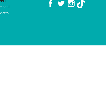
UNT
Facebook
Twitter
Instagram
TikTok
rsonali
odotto
 ♥︎ by
GeKo-Digital