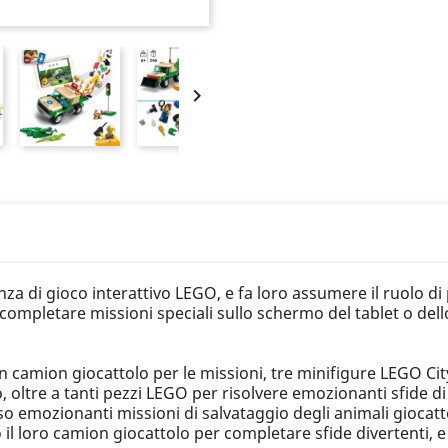

enza di gioco interattivo LEGO, e fa loro assumere il ruolo di
 completare missioni speciali sullo schermo del tablet o del
n camion giocattolo per le missioni, tre minifigure LEGO Cit
o, oltre a tanti pezzi LEGO per risolvere emozionanti sfide d
so emozionanti missioni di salvataggio degli animali giocat
l loro camion giocattolo per completare sfide divertenti, e 