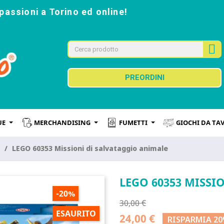
passioni a Torino ed online!
PREORDINI
UE
MERCHANDISING
FUMETTI
GIOCHI DA TA
LEGO 60353 Missioni di salvataggio animale
LEGO 60353 MISSI
-20%
30,00 €
ESAURITO
24,00 €
RISPARMIA 2