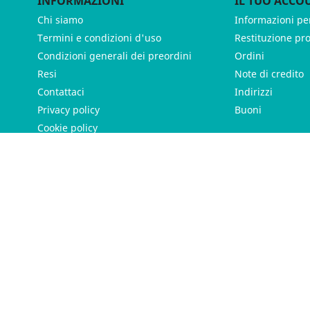
INFORMAZIONI
IL TUO ACCO
Chi siamo
Informazioni pe
Termini e condizioni d'uso
Restituzione pr
Condizioni generali dei preordini
Ordini
Resi
Note di credito
Contattaci
Indirizzi
Privacy policy
Buoni
Cookie policy
ames - P.IVA 11539370012 - Tutti i diritti riservati - Made with