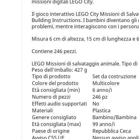
missioni digitali LEGO City.
Il gioco interattivo LEGO City Missioni di Sa
Building Instructions. I bambini diventano gli 
problemi, mentre interagiscono con i personag
Misura 6 cm di altezza, 15 cm di lunghezza e 
Contiene 246 pezzi.
LEGO Missioni di salvataggio animale. Tipo di 
Peso dell'imballo: 427 g
Tipo di prodotto
Set da costruzione
Colore del prodotto
Multicolore
Età consigliata (min)
6 anno/i
Numero di pezzi
246 pz
Effetti audio supportati
No
Materiali
Plastica
Genere consigliato
Bambino/Bambina
Età consigliata (max)
99 anno/i
Paese di origine
Repubblica Ceca
Avviso CSS UE
Nessun avviso appli