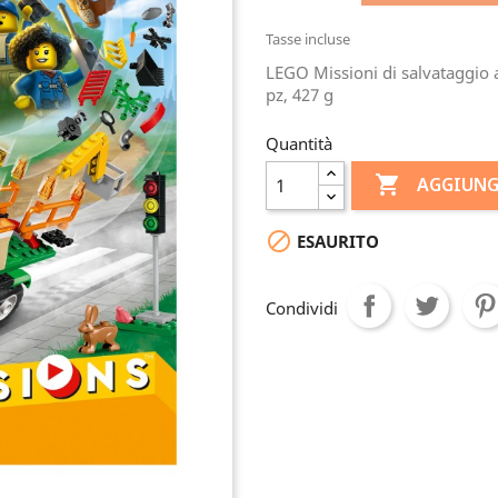
Tasse incluse
LEGO Missioni di salvataggio a
pz, 427 g
Quantità

AGGIUNG

ESAURITO
Condividi