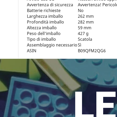
Avvertenza di sicurezza
Avvertenza! Pericolo
Batterie richieste
No
Larghezza imballo
262 mm
Profondità imballo
282 mm
Altezza imballo
59 mm
Peso dell'imballo
427 g
Tipo di imballo
Scatola
Assemblaggio necessario
Sì
ASIN
B09QFM2QG6
LE