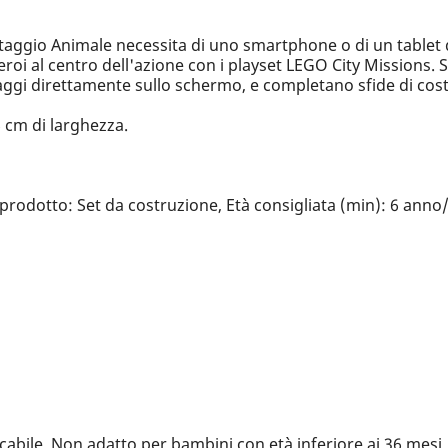
lvataggio Animale necessita di uno smartphone o di un tablet
eroi al centro dell'azione con i playset LEGO City Missions. S
gi direttamente sullo schermo, e completano sfide di costr
6 cm di larghezza.
prodotto: Set da costruzione, Età consigliata (min): 6 anno/i
cabile, Non adatto per bambini con età inferiore ai 36 mesi